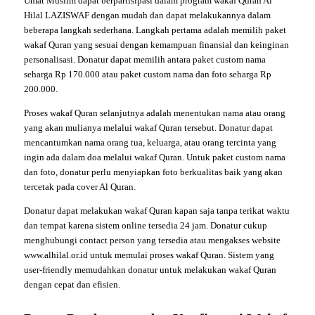
Umat Muslim dapat berpartisipasi dalam program wakaf Quran Al
Hilal LAZISWAF dengan mudah dan dapat melakukannya dalam
beberapa langkah sederhana. Langkah pertama adalah memilih paket
wakaf Quran yang sesuai dengan kemampuan finansial dan keinginan
personalisasi. Donatur dapat memilih antara paket custom nama
seharga Rp 170.000 atau paket custom nama dan foto seharga Rp
200.000.
Proses wakaf Quran selanjutnya adalah menentukan nama atau orang
yang akan mulianya melalui wakaf Quran tersebut. Donatur dapat
mencantumkan nama orang tua, keluarga, atau orang tercinta yang
ingin ada dalam doa melalui wakaf Quran. Untuk paket custom nama
dan foto, donatur perlu menyiapkan foto berkualitas baik yang akan
tercetak pada cover Al Quran.
Donatur dapat melakukan wakaf Quran kapan saja tanpa terikat waktu
dan tempat karena sistem online tersedia 24 jam. Donatur cukup
menghubungi contact person yang tersedia atau mengakses website
www.alhilal.or.id untuk memulai proses wakaf Quran. Sistem yang
user-friendly memudahkan donatur untuk melakukan wakaf Quran
dengan cepat dan efisien.