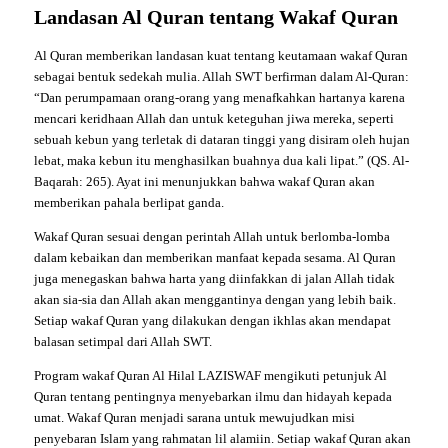
Landasan Al Quran tentang Wakaf Quran
Al Quran memberikan landasan kuat tentang keutamaan wakaf Quran
sebagai bentuk sedekah mulia. Allah SWT berfirman dalam Al-Quran:
“Dan perumpamaan orang-orang yang menafkahkan hartanya karena
mencari keridhaan Allah dan untuk keteguhan jiwa mereka, seperti
sebuah kebun yang terletak di dataran tinggi yang disiram oleh hujan
lebat, maka kebun itu menghasilkan buahnya dua kali lipat.” (QS. Al-
Baqarah: 265). Ayat ini menunjukkan bahwa wakaf Quran akan
memberikan pahala berlipat ganda.
Wakaf Quran sesuai dengan perintah Allah untuk berlomba-lomba
dalam kebaikan dan memberikan manfaat kepada sesama. Al Quran
juga menegaskan bahwa harta yang diinfakkan di jalan Allah tidak
akan sia-sia dan Allah akan menggantinya dengan yang lebih baik.
Setiap wakaf Quran yang dilakukan dengan ikhlas akan mendapat
balasan setimpal dari Allah SWT.
Program wakaf Quran Al Hilal LAZISWAF mengikuti petunjuk Al
Quran tentang pentingnya menyebarkan ilmu dan hidayah kepada
umat. Wakaf Quran menjadi sarana untuk mewujudkan misi
penyebaran Islam yang rahmatan lil alamiin. Setiap wakaf Quran akan