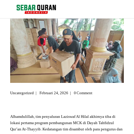
Berita
Events
Kontak
Tentang Kami
Pengajuan Bantuan Al Quran
Uncategorized
Februari 24, 2026
0
Comment
Alhamdulillah, tim penyaluran Laziswaf Al Hilal akhirnya tiba di
lokasi pertama program pembangunan MCK di Dayah Tahfidzul
Qur’an At-Thayyib. Kedatangan tim disambut oleh para pengurus dan