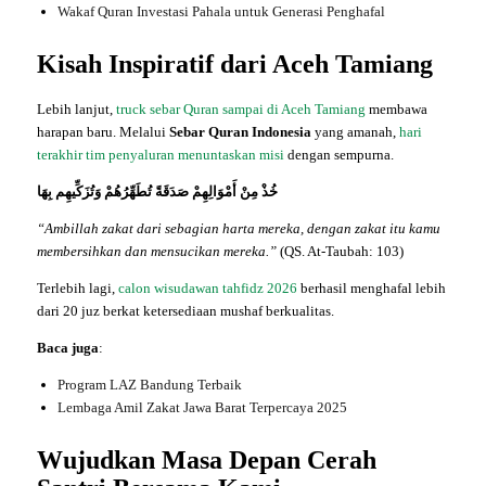
Wakaf Quran Investasi Pahala untuk Generasi Penghafal
Kisah Inspiratif dari Aceh Tamiang
Lebih lanjut,
truck sebar Quran sampai di Aceh Tamiang
membawa
harapan baru. Melalui
Sebar Quran Indonesia
yang amanah,
hari
terakhir tim penyaluran menuntaskan misi
dengan sempurna.
خُذْ مِنْ أَمْوَالِهِمْ صَدَقَةً تُطَهِّرُهُمْ وَتُزَكِّيهِم بِهَا
“Ambillah zakat dari sebagian harta mereka, dengan zakat itu kamu
membersihkan dan mensucikan mereka.”
(QS. At-Taubah: 103)
Terlebih lagi,
calon wisudawan tahfidz 2026
berhasil menghafal lebih
dari 20 juz berkat ketersediaan mushaf berkualitas.
Baca juga
:
Program LAZ Bandung Terbaik
Lembaga Amil Zakat Jawa Barat Terpercaya 2025
Wujudkan Masa Depan Cerah