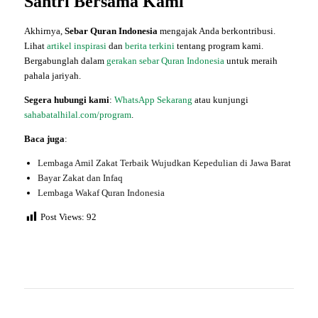
Santri Bersama Kami
Akhirnya,
Sebar Quran Indonesia
mengajak Anda berkontribusi.
Lihat
artikel inspirasi
dan
berita terkini
tentang program kami.
Bergabunglah dalam
gerakan sebar Quran Indonesia
untuk meraih
pahala jariyah.
Segera hubungi kami
:
WhatsApp Sekarang
atau kunjungi
sahabatalhilal.com/program
.
Baca juga
:
Lembaga Amil Zakat Terbaik Wujudkan Kepedulian di Jawa Barat
Bayar Zakat dan Infaq
Lembaga Wakaf Quran Indonesia
Post Views:
92