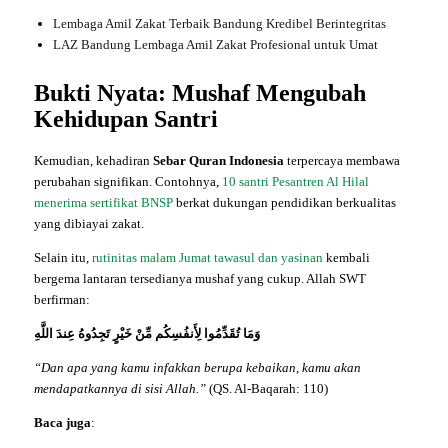
Lembaga Amil Zakat Terbaik Bandung Kredibel Berintegritas
LAZ Bandung Lembaga Amil Zakat Profesional untuk Umat
Bukti Nyata: Mushaf Mengubah
Kehidupan Santri
Kemudian, kehadiran
Sebar Quran Indonesia
terpercaya membawa
perubahan signifikan. Contohnya,
10 santri Pesantren Al Hilal
menerima sertifikat BNSP
berkat dukungan pendidikan berkualitas
yang dibiayai zakat.
Selain itu,
rutinitas malam Jumat tawasul dan yasinan
kembali
bergema lantaran tersedianya mushaf yang cukup. Allah SWT
berfirman:
وَمَا تُقَدِّمُوا لِأَنفُسِكُم مِّنْ خَيْرٍ تَجِدُوهُ عِندَ اللَّهِ
“Dan apa yang kamu infakkan berupa kebaikan, kamu akan
mendapatkannya di sisi Allah.”
(QS. Al-Baqarah: 110)
Baca juga
: