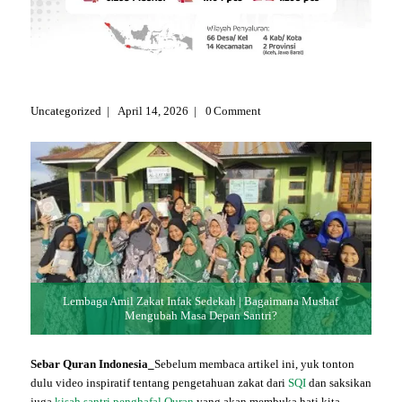
Uncategorized
April 14, 2026
0
Comment
Lembaga Amil Zakat Infak Sedekah | Bagaimana Mushaf
Mengubah Masa Depan Santri?
Sebar Quran Indonesia_
Sebelum membaca artikel ini, yuk tonton
dulu video inspiratif tentang pengetahuan zakat dari
SQI
dan saksikan
juga
kisah santri penghafal Quran
yang akan membuka hati kita.