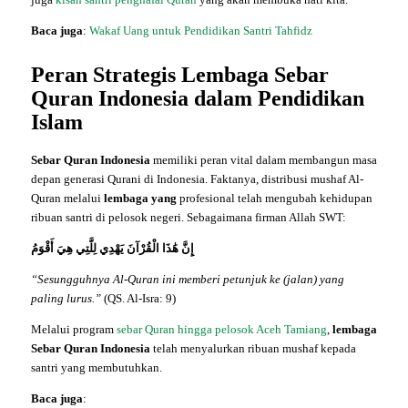
Baca juga
:
Wakaf Uang untuk Pendidikan Santri Tahfidz
Peran Strategis Lembaga Sebar
Quran Indonesia dalam Pendidikan
Islam
Sebar Quran Indonesia
memiliki peran vital dalam membangun masa
depan generasi Qurani di Indonesia. Faktanya, distribusi mushaf Al-
Quran melalui
lembaga yang
profesional telah mengubah kehidupan
ribuan santri di pelosok negeri. Sebagaimana firman Allah SWT:
إِنَّ هَٰذَا الْقُرْآنَ يَهْدِي لِلَّتِي هِيَ أَقْوَمُ
“Sesungguhnya Al-Quran ini memberi petunjuk ke (jalan) yang
paling lurus.”
(QS. Al-Isra: 9)
Melalui program
sebar Quran hingga pelosok Aceh Tamiang
,
lembaga
Sebar Quran Indonesia
telah menyalurkan ribuan mushaf kepada
santri yang membutuhkan.
Baca juga
: