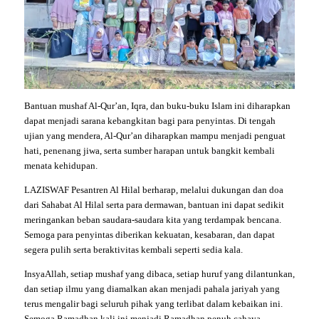
Bantuan mushaf Al-Qur’an, Iqra, dan buku-buku Islam ini diharapkan
dapat menjadi sarana kebangkitan bagi para penyintas. Di tengah
ujian yang mendera, Al-Qur’an diharapkan mampu menjadi penguat
hati, penenang jiwa, serta sumber harapan untuk bangkit kembali
menata kehidupan.
LAZISWAF Pesantren Al Hilal berharap, melalui dukungan dan doa
dari Sahabat Al Hilal serta para dermawan, bantuan ini dapat sedikit
meringankan beban saudara-saudara kita yang terdampak bencana.
Semoga para penyintas diberikan kekuatan, kesabaran, dan dapat
segera pulih serta beraktivitas kembali seperti sedia kala.
InsyaAllah, setiap mushaf yang dibaca, setiap huruf yang dilantunkan,
dan setiap ilmu yang diamalkan akan menjadi pahala jariyah yang
terus mengalir bagi seluruh pihak yang terlibat dalam kebaikan ini.
Semoga Ramadhan kali ini menjadi Ramadhan penuh cahaya,