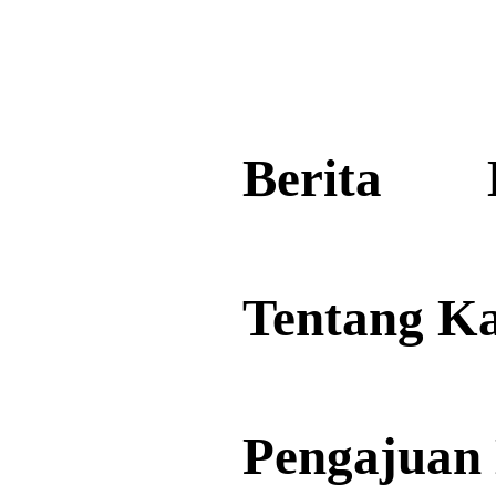
Berita
Events
Kontak
Berita
Tentang Kami
Pengajuan
Bantuan Al
Tentang K
Quran
Pengajuan