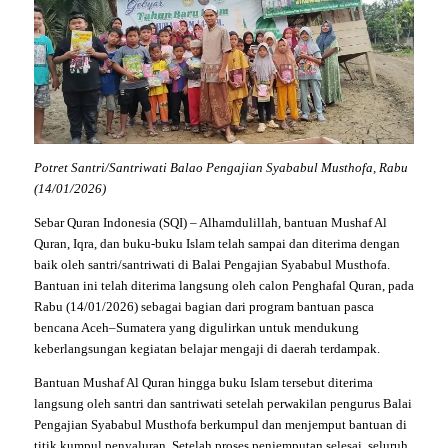
Potret Santri/Santriwati Balao Pengajian Syababul Musthofa, Rabu
(14/01/2026)
Sebar Quran Indonesia (SQI) – Alhamdulillah, bantuan Mushaf Al
Quran, Iqra, dan buku-buku Islam telah sampai dan diterima dengan
baik oleh santri/santriwati di Balai Pengajian Syababul Musthofa.
Bantuan ini telah diterima langsung oleh calon Penghafal Quran, pada
Rabu (14/01/2026) sebagai bagian dari program bantuan pasca
bencana Aceh–Sumatera yang digulirkan untuk mendukung
keberlangsungan kegiatan belajar mengaji di daerah terdampak.
Bantuan Mushaf Al Quran hingga buku Islam tersebut diterima
langsung oleh santri dan santriwati setelah perwakilan pengurus Balai
Pengajian Syababul Musthofa berkumpul dan menjemput bantuan di
titik kumpul penyaluran. Setelah proses penjemputan selesai, seluruh