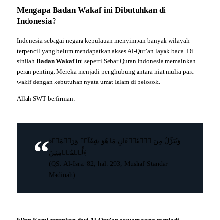
Mengapa Badan Wakaf ini Dibutuhkan di
Indonesia?
Indonesia sebagai negara kepulauan menyimpan banyak wilayah
terpencil yang belum mendapatkan akses Al-Qur’an layak baca. Di
sinilah
Badan Wakaf ini
seperti Sebar Quran Indonesia memainkan
peran penting. Mereka menjadi penghubung antara niat mulia para
wakif dengan kebutuhan nyata umat Islam di pelosok.
Allah SWT berfirman:
﴿وَنُنَزِّلُ مِنَ ٱلۡقُرۡءَانِ مَا هُوَ شِفَآءٞ وَرَحۡمَةٞ
لِّلۡمُؤۡمِنِينَ﴾
(QS. Al-Isra: 82, hal. 293, Mushaf Standar
Madinah)
“Dan Kami turunkan dari Al-Qur’an sesuatu yang menjadi