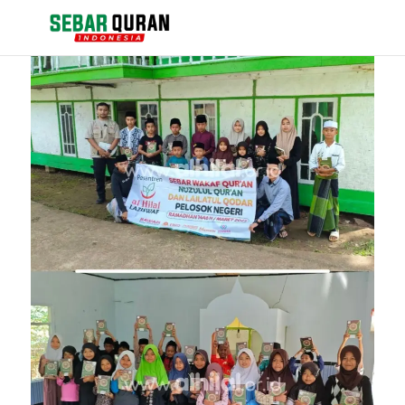
Berita
Events
Kontak
Tentang Kami
Pengajuan Bantuan Al Quran