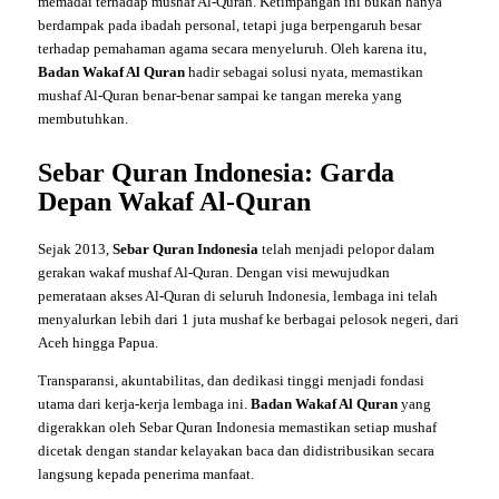
memadai terhadap mushaf Al-Quran. Ketimpangan ini bukan hanya
berdampak pada ibadah personal, tetapi juga berpengaruh besar
terhadap pemahaman agama secara menyeluruh. Oleh karena itu,
Badan Wakaf Al Quran
hadir sebagai solusi nyata, memastikan
mushaf Al-Quran benar-benar sampai ke tangan mereka yang
membutuhkan.
Sebar Quran Indonesia: Garda
Depan Wakaf Al-Quran
Sejak 2013,
Sebar Quran Indonesia
telah menjadi pelopor dalam
gerakan wakaf mushaf Al-Quran. Dengan visi mewujudkan
pemerataan akses Al-Quran di seluruh Indonesia, lembaga ini telah
menyalurkan lebih dari 1 juta mushaf ke berbagai pelosok negeri, dari
Aceh hingga Papua.
Transparansi, akuntabilitas, dan dedikasi tinggi menjadi fondasi
utama dari kerja-kerja lembaga ini.
Badan Wakaf Al Quran
yang
digerakkan oleh Sebar Quran Indonesia memastikan setiap mushaf
dicetak dengan standar kelayakan baca dan didistribusikan secara
langsung kepada penerima manfaat.