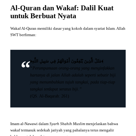
Al-Quran dan Wakaf: Dalil Kuat
untuk Berbuat Nyata
Wakaf Al-Quran memiliki dasar yang kokoh dalam syariat Islam. Allah
SWT berfirman:
﴿مَثَلُ الَّذِينَ يُنْفِقُونَ أَمْوَالَهُمْ فِي سَبِيلِ اللَّهِ﴾
“Perumpamaan orang-orang yang menginfakkan
hartanya di jalan Allah adalah seperti sebutir biji
yang menumbuhkan tujuh tangkai, pada tiap-tiap
tangkai terdapat seratus biji.”
(QS. Al-Baqarah: 261)
Imam al-Nawawi dalam
Syarh Shahih Muslim
menjelaskan bahwa
wakaf termasuk sedekah jariyah yang pahalanya terus mengalir